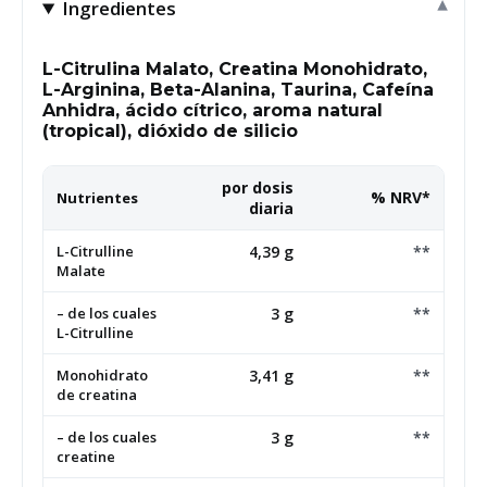
Ingredientes
L-Citrulina Malato, Creatina Monohidrato,
L-Arginina, Beta-Alanina, Taurina, Cafeína
Anhidra, ácido cítrico, aroma natural
(tropical), dióxido de silicio
por dosis
% NRV*
Nutrientes
diaria
L-Citrulline
4,39 g
**
Malate
– de los cuales
3 g
**
L-Citrulline
Monohidrato
3,41 g
**
de creatina
– de los cuales
3 g
**
creatine